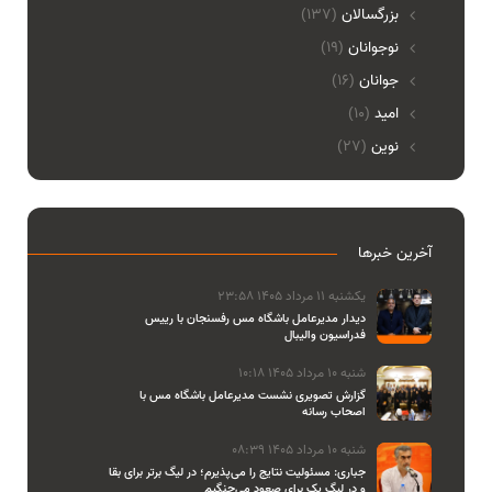
بزرگسالان
(137)
نوجوانان
(19)
جوانان
(16)
امید
(10)
نوین
(27)
آخرین خبرها
یکشنبه 11 مرداد 1405 23:58
دیدار مدیرعامل باشگاه مس رفسنجان با رییس
فدراسیون والیبال
شنبه 10 مرداد 1405 10:18
گزارش تصویری نشست مدیرعامل باشگاه مس با
اصحاب رسانه
شنبه 10 مرداد 1405 08:39
جباری: مسئولیت نتایج را می‌پذیرم؛ در لیگ برتر برای بقا
و در لیگ یک برای صعود می‌جنگیم