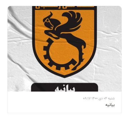
شنبه 04 دی 1400 08:17
بيانيه