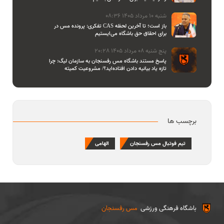
شنبه 10 مرداد 1405 08:36
تفکری: پرونده مس در CAS باز است؛ تا آخرین لحظه
برای احقاق حق باشگاه می‌ایستیم
پنج شنبه 08 مرداد 1405 20:28
پاسخ مستند باشگاه مس رفسنجان به سازمان لیگ: چرا
تازه یاد بیانیه دادن افتاده‌اید؟/ مشروعیت کمیته
استیناف را هم زیر سوال بردید
برچسب ها
تیم فوتبال مس رفسنجان
الهامی
باشگاه فرهنگی ورزشی
مس رفسنجان