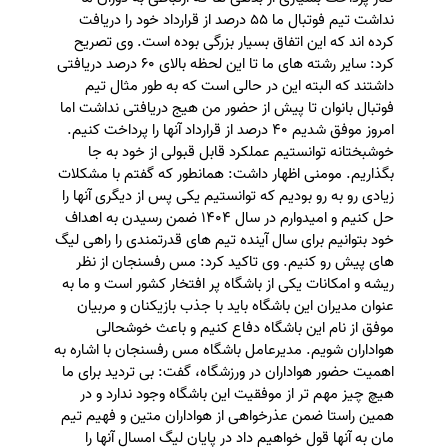
نداشت تیم فوتبال ما 55 درصد از قرارداد خود را دریافت
کرده اند که این اتفاق بسیار بزرگی بوده است. وی تصریح
کرد: سایر رشته های ما تا این لحظه بالای 60 درصد دریافتی
داشتند که البته این در حالی است که به طور مثال تیم
فوتبال بانوان تا پیش از حضور من هیج دریافتی نداشت اما
امروز موفق شدیم 40 درصد از قرارداد آنها را پرداخت کنیم.
خوشبختانه توانستیم عملکرد قابل قبولی از خود به جا
بگذاریم. مومنی اظهار داشت: همانطور که گفتم با مشکلات
زیادی رو به رو بودیم که توانستیم یکی پس از دیگری آنها را
حل کنیم و امیدوارم در سال 1404 ضمن رسیدن به اهداف
خود بتوانیم برای سال آینده تیم های قدرتمندی را راهی لیگ
های پیش رو کنیم. وی تاکید کرد: مس رفسنجان از نظر
ریشه و امکانات یکی از باشگاه پر افتخار کشور است و ما به
عنوان مدیران این باشگاه باید با جذب بازیکنان و مربیان
موفق از نام این باشگاه دفاع کنیم و باعث خوشحالی
هواداران شویم. مدیرعامل باشگاه مس رفسنجان با اشاره به
اهمیت حضور هواداران در ورزشگاه، گفت: بی تردید برای ما
هیچ چیز مهم تر از موفقیت این باشگاه وجود ندارد و در
همین راستا ضمن عذرخواهی از هواداران متین و فهیم تیم
مان به آنها قول خواهیم داد در پایان لیگ امسال آنها را