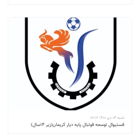
شنبه 04 دی 1400 08:12
فستیوال توسعه فوتبال پایه دیار کریمان(زیر ۱۴سال)