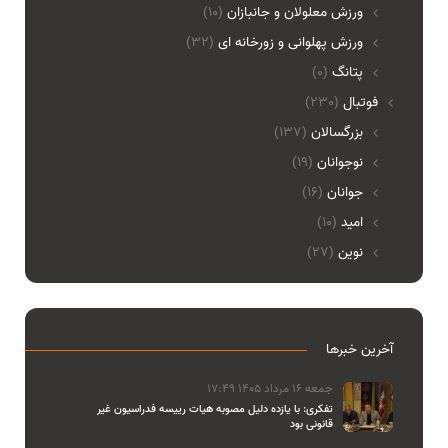
ورزش معلولان و جانبازان
(10)
ورزش پهلوانی و زورخانه ای
(32)
پتانگ
(0)
فوتبال
(230)
بزرگسالان
(137)
نوجوانان
(19)
جوانان
(16)
امید
(10)
نوین
(27)
آخرین خبرها
جمعه 16 مرداد 1405 17:49
تفکری: با یازده دلیل مصوبه هیات رییسه فدراسیون غیر
قانونی بود