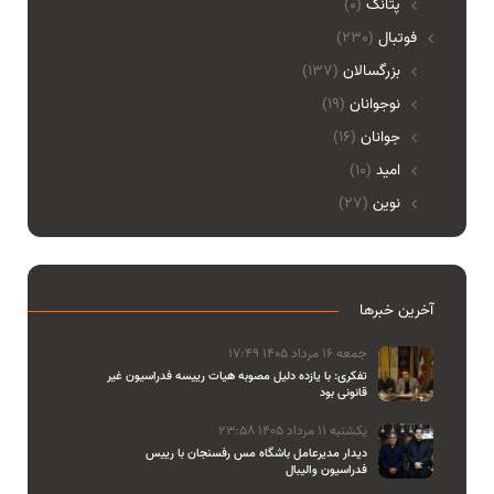
پتانگ
(0)
فوتبال
(230)
بزرگسالان
(137)
نوجوانان
(19)
جوانان
(16)
امید
(10)
نوین
(27)
آخرین خبرها
جمعه 16 مرداد 1405 17:49
تفکری: با یازده دلیل مصوبه هیات رییسه فدراسیون غیر
قانونی بود
یکشنبه 11 مرداد 1405 23:58
دیدار مدیرعامل باشگاه مس رفسنجان با رییس
فدراسیون والیبال