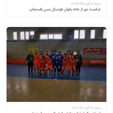
شنبه 08 آبان 1400 07:35
شکست دور از خانه بانوان فوتسال مس رفسنجان
شنبه 22 آبان 1400 07:21