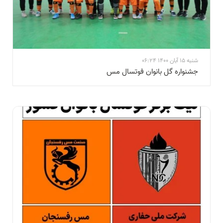
شنبه 15 آبان 1400 06:24
جشنواره گل بانوان فوتسال مس