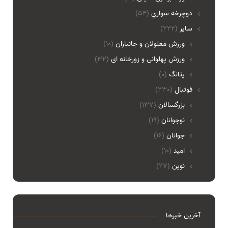
دوچرخه سواري
(54)
ساير
(222)
ورزش معلولان و جانبازان
(10)
ورزش پهلوانی و زورخانه ای
(32)
پتانگ
(0)
فوتبال
(230)
بزرگسالان
(137)
نوجوانان
(19)
جوانان
(16)
امید
(10)
نوین
(27)
آخرین خبرها