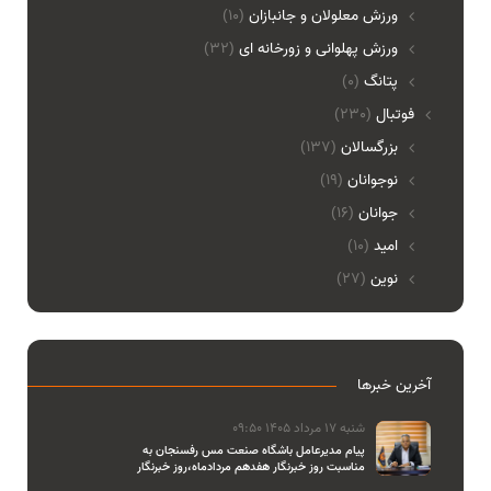
ورزش معلولان و جانبازان
(10)
ورزش پهلوانی و زورخانه ای
(32)
پتانگ
(0)
فوتبال
(230)
بزرگسالان
(137)
نوجوانان
(19)
جوانان
(16)
امید
(10)
نوین
(27)
آخرین خبرها
شنبه 17 مرداد 1405 09:50
پیام مدیرعامل باشگاه صنعت مس رفسنجان به
مناسبت روز خبرنگار هفدهم مردادماه،روز خبرنگار