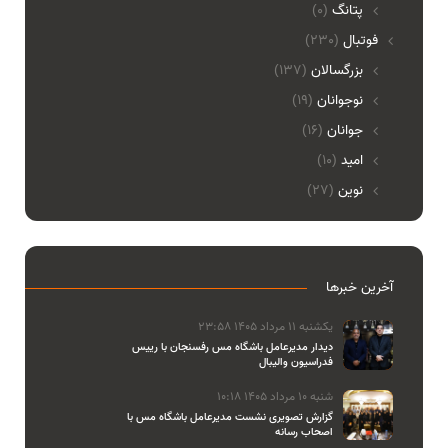
پتانگ
(0)
فوتبال
(230)
بزرگسالان
(137)
نوجوانان
(19)
جوانان
(16)
امید
(10)
نوین
(27)
آخرین خبرها
یکشنبه 11 مرداد 1405 23:58
دیدار مدیرعامل باشگاه مس رفسنجان با رییس
فدراسیون والیبال
شنبه 10 مرداد 1405 10:18
گزارش تصویری نشست مدیرعامل باشگاه مس با
اصحاب رسانه