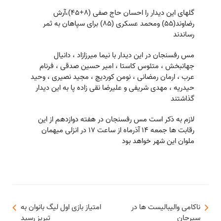
گلهای این دیدار را احسان حاج صفی (8+45)،آرش
رضاوند(55) ومحمد عسکری (85) برای سپاهان به ثمر
رساندند
مس رفسنجان در این دیدار با نیما میرزازاد ، دانیال
جهانبخش ، متئوس کاستا ، امیر حسین صدقی ، فرنام
عرب ، ارمان رمضانی ، نومن کوردیچ ، مجید نصیری ، وحید
حیدریه ، مهدی شریفی و علیرضا نقی زاده پا به این دیدار
گذاشتند
لازم به ذکر است مس رفسنجان در هفته دوازدهم از این
رقابت ها جمعه 14 آذرماه از ساعت 17 در انزلی میهمان
ملوان این شهر خواهد بود
ناکامی والیبالیست ها در
امتیاز بازی اول لیگ بانوان به
سیرجان
تبریز رسید