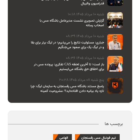
فدراسیون والیبال
شنبه 10 مرداد 1405 10:18
گزارش تصویری نشست مدیرعامل باشگاه مس با
اصحاب رسانه
شنبه 10 مرداد 1405 08:39
جباری: مسئولیت نتایج را می‌پذیرم؛ در لیگ برتر برای بقا
و در لیگ یک برای صعود می‌جنگیم
شنبه 10 مرداد 1405 08:36
تفکری: پرونده مس در CAS باز است؛ تا آخرین لحظه
برای احقاق حق باشگاه می‌ایستیم
پنج شنبه 08 مرداد 1405 20:28
پاسخ مستند باشگاه مس رفسنجان به سازمان لیگ: چرا
تازه یاد بیانیه دادن افتاده‌اید؟/ مشروعیت کمیته
استیناف را هم زیر سوال بردید
برچسب ها
تیم فوتبال مس رفسنجان
الهامی