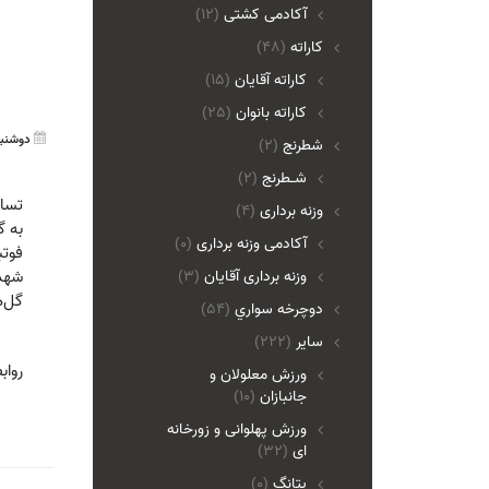
آکادمی کشتی
(12)
کاراته
(48)
کاراته آقایان
(15)
کاراته بانوان
(25)
دوشنبه 31 شهریور 1404
شطرنج
(2)
شـطرنج
(2)
تساوی ۱۸ ساله‌های 
وزنه برداری
(4)
آکادمی وزنه برداری
(0)
شهدای ص
وزنه برداری آقایان
(3)
گل‌ها
دوچرخه سواري
(54)
ساير
(222)
رواب
ورزش معلولان و
جانبازان
(10)
ورزش پهلوانی و زورخانه
ای
(32)
پتانگ
(0)