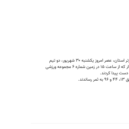
به گزارش مرکز توسعه فوتبال باشگاه مس رفسنجان، در چارچوب رقابت‌های لیگ برتر استان، عصر امروز یکشنبه ۳۰ شهریور، دو تیم
فوتبال ۱۸ سال مس رفسنجان و نخل پارس ریگان به مصاف یکدیگر رفتند. این دیدار که از ساعت ۱۵ در زمین شماره ۶ مجموعه ورزشی
ند.