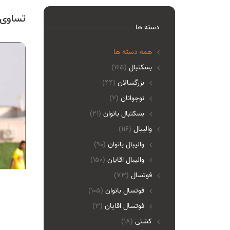
تساوی ۱۸ ساله‌های مس رفسنجان در 
دسته ها
همه دسته ها
بسکتبال
(165)
بزرگسالان
(44)
نوجوانان
(2)
بسکتبال بانوان
(21)
والیبال
(116)
واليبال بانوان
(90)
واليبال اقايان
(150)
فوتسال
(73)
فوتسال بانوان
(105)
فوتسال اقايان
(3)
کشتی
(18)