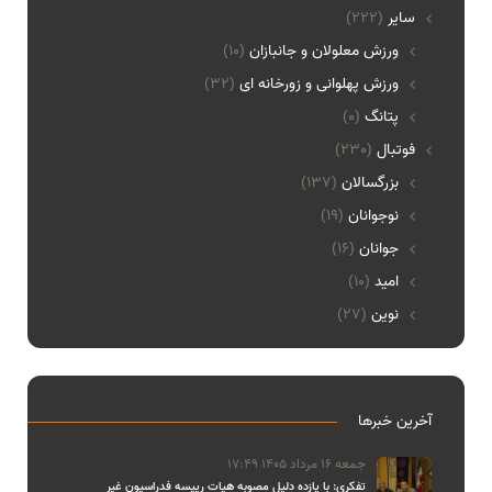
ساير
(222)
ورزش معلولان و جانبازان
(10)
ورزش پهلوانی و زورخانه ای
(32)
پتانگ
(0)
فوتبال
(230)
بزرگسالان
(137)
نوجوانان
(19)
جوانان
(16)
امید
(10)
نوین
(27)
آخرین خبرها
جمعه 16 مرداد 1405 17:49
تفکری: با یازده دلیل مصوبه هیات رییسه فدراسیون غیر