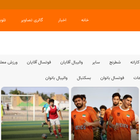
خانه
اخبار
گالری تصاویر
تلو
کاراته
شطرنج
سایر
والیبال آقایان
فوتسال آقایان
ورزش معلول
عات
فوتسال بانوان
بسکتبال
والیبال بانوان