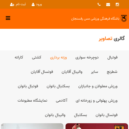
ورود
ثبت نام
باشگاه فرهنگی ورزشی
مس رفسنجان
گالری
تصاویر
فوتبال
دوچرخه سواری
وزنه برداری
کشتی
کاراته
شطرنج
سایر
والیبال آقایان
فوتسال آقایان
ورزش معلولان و جانبازان
بسکتبال بانوان
فوتبال بانوان
ورزش پهلوانی و زورخانه ای
آکادمی
نمایشگاه مطبوعات
فوتسال بانوان
بسکتبال
والیبال بانوان